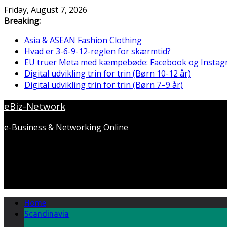
Skip
Friday, August 7, 2026
to
Breaking:
content
Asia & ASEAN Fashion Clothing
Hvad er 3-6-9-12-reglen for skærmtid?
EU truer Meta med kæmpebøde: Facebook og Instag
Digital udvikling trin for trin (Børn 10-12 år)
Digital udvikling trin for trin (Børn 7–9 år)
eBiz-Network
e-Business & Networking Online
Home
Scandinavia