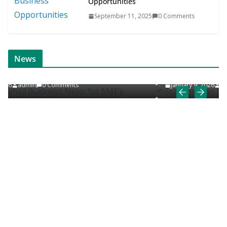
Opportunities
September 11, 2025
0 Comments
ONLINE NEWS
SCANDINAVIAN JOB NEWS
News
ME’s
Scandinavian Job News & Career Articles
January 9, 2026
admin
0 Comments