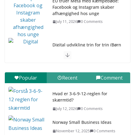
EU truer Meta med kæmpebøde:
Facebook og Instagram skaber
afhængighed hos unge
July 11, 2026
0 Comments
Digital udvikling trin for trin (Børn
10-12 år)
July 9, 2026
0 Comments
Digital udvikling trin for trin (Børn
Popular
Recent
Comment
7–9 år)
July 9, 2026
0 Comments
Hvad er 3-6-9-12-reglen for
skærmtid?
Asia & ASEAN Fashion Clothing
July 12, 2026
0 Comments
July 25, 2026
0 Comments
Norway Small Business Ideas
November 12, 2025
0 Comments