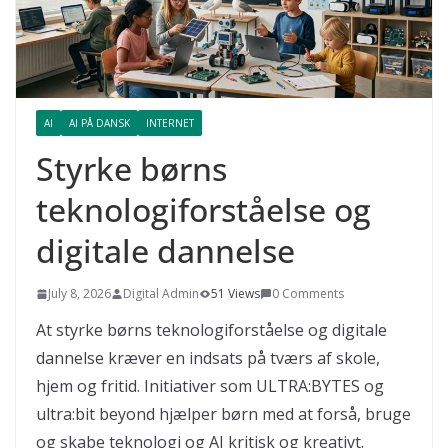
AI
AI PÅ DANSK
INTERNET
Styrke børns
teknologiforståelse og
digitale dannelse
July 8, 2026
Digital Admin
51 Views
0 Comments
At styrke børns teknologiforståelse og digitale
dannelse kræver en indsats på tværs af skole,
hjem og fritid. Initiativer som ULTRA:BYTES og
ultra:bit beyond hjælper børn med at forså, bruge
og skabe teknologi og AI kritisk og kreativt.